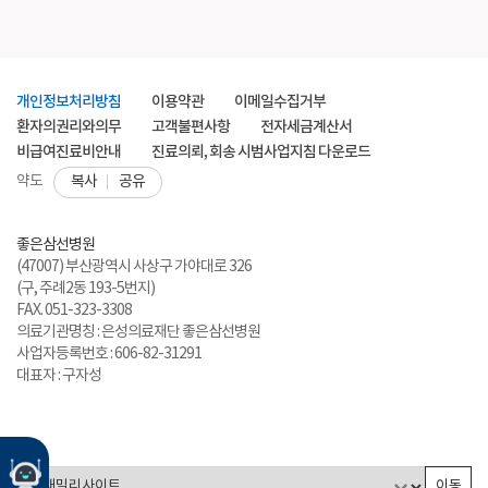
개인정보처리방침
이용약관
이메일수집거부
환자의권리와의무
고객불편사항
전자세금계산서
비급여진료비안내
진료의뢰, 회송 시범사업지침 다운로드
복사
공유
약도
좋은삼선병원
(47007) 부산광역시 사상구 가야대로 326
(구, 주례2동 193-5번지)
FAX. 051-323-3308
의료기관명칭 : 은성의료재단 좋은삼선병원
사업자등록번호 : 606-82-31291
대표자 : 구자성
이동