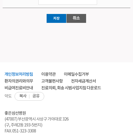
취소
개인정보처리방침
이용약관
이메일수집거부
환자의권리와의무
고객불편사항
전자세금계산서
비급여진료비안내
진료의뢰, 회송 시범사업지침 다운로드
복사
공유
약도
좋은삼선병원
(47007) 부산광역시 사상구 가야대로 326
(구, 주례2동 193-5번지)
FAX. 051-323-3308