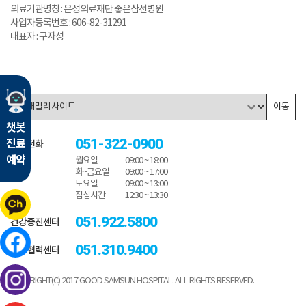
의료기관명칭 : 은성의료재단 좋은삼선병원
사업자등록번호 : 606-82-31291
대표자 : 구자성
이동
챗봇
051-322-0900
진료
대표전화
예약
월요일
09:00 ~ 18:00
화~금요일
09:00 ~ 17:00
토요일
09:00 ~ 13:00
점심시간
12:30 ~ 13:30
051.922.5800
건강증진센터
051.310.9400
진료협력센터
COPYRIGHT(C) 2017 GOOD SAMSUN HOSPITAL. ALL RIGHTS RESERVED.