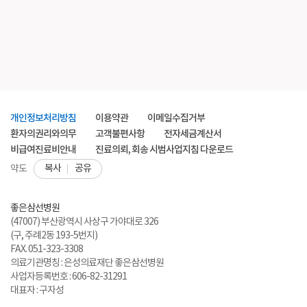
개인정보처리방침
이용약관
이메일수집거부
환자의권리와의무
고객불편사항
전자세금계산서
비급여진료비안내
진료의뢰, 회송 시범사업지침 다운로드
복사
공유
약도
좋은삼선병원
(47007) 부산광역시 사상구 가야대로 326
(구, 주례2동 193-5번지)
FAX. 051-323-3308
의료기관명칭 : 은성의료재단 좋은삼선병원
사업자등록번호 : 606-82-31291
대표자 : 구자성