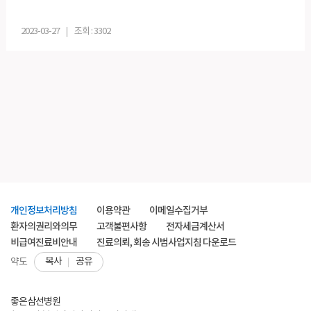
2023-03-27
조회 : 3302
개인정보처리방침
이용약관
이메일수집거부
환자의권리와의무
고객불편사항
전자세금계산서
비급여진료비안내
진료의뢰, 회송 시범사업지침 다운로드
복사
공유
약도
좋은삼선병원