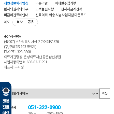
개인정보처리방침
이용약관
이메일수집거부
환자의권리와의무
고객불편사항
전자세금계산서
비급여진료비안내
진료의뢰, 회송 시범사업지침 다운로드
복사
공유
약도
좋은삼선병원
(47007) 부산광역시 사상구 가야대로 326
(구, 주례2동 193-5번지)
FAX. 051-323-3308
의료기관명칭 : 은성의료재단 좋은삼선병원
사업자등록번호 : 606-82-31291
대표자 : 구자성
이동
챗봇
051-322-0900
진료
대표전화
예약
월요일
09:00 ~ 18:00