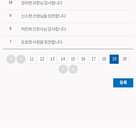
10
권위현 과장님 감사합니다
9
신소현 선생님을 칭찬합니다
8
허은화 간호사님 감사합니다.
7
유효정 사원을 칭찬합니다
11
12
13
14
15
16
17
18
19
20
등록