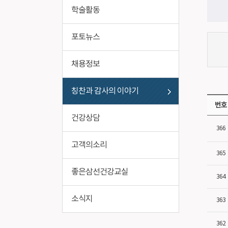
비급여진료비
작업환경
학술활동
포토뉴스
채용정보
칭찬과 감사의 이야기
번호
건강상담
366
고객의소리
365
좋은삼선건강교실
364
소식지
363
362