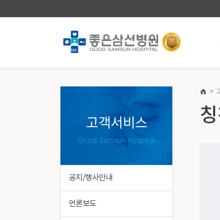
>
진료안내·예약
건강증
칭
진료과/의료진
건강증진
고객서비스
진료일정표
의료진소
Good Samsun Hospital
첫 방문 간편예약
건강검진
챗봇(재진) 진료예약
종합건강
건강검진 온라인예약
국가건강
공지/행사안내
진료/입퇴원안내
장애친화
병실이용안내
특수건강
언론보도
제증명/의무기록발급 · 대리처방 안내
기업건강