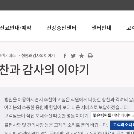
진료안내·예약
건강증진센터
센터안내
고
고객서비스
>
칭찬과 감사의 이야기
진센터
센터안내
고객서비스
찬과 감사의 이야기
센터
내시경센터
공지/행사안내
개
인공신장센터
언론보도
 온라인예약
뇌혈관센터
학술활동
검진
혈관시술센터
포토뉴스
병원을 이용하시면서 추천하고 싶은 직원에게 따뜻한 칭찬과 격려의 말
검진
심혈관중재시술센터
채용정보
여러분의 소중한 응원에 힘입어 보다 나은 서비스로 보답하겠습니다.
건강검진
로봇인공관절센터
칭찬과 감사의 
고객님들이 직접 보내주신 따뜻한 병원 이야기
검진
인공관절센터
건강상담
고객의 소리
불편사항 및 건의사항 등은 고객의 소리로 문의 바랍니다.
검진
어깨관절스포츠의학센터
고객의소리