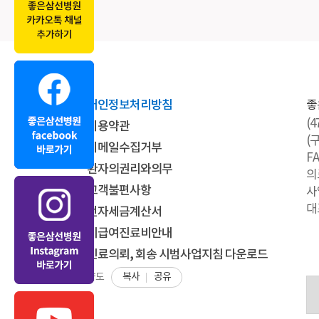
개인정보처리방침
좋
(
이용약관
(
이메일수집거부
FA
환자의권리와의무
의
고객불편사항
사
대
전자세금계산서
비급여진료비안내
진료의뢰, 회송 시범사업지침 다운로드
복사
공유
약도