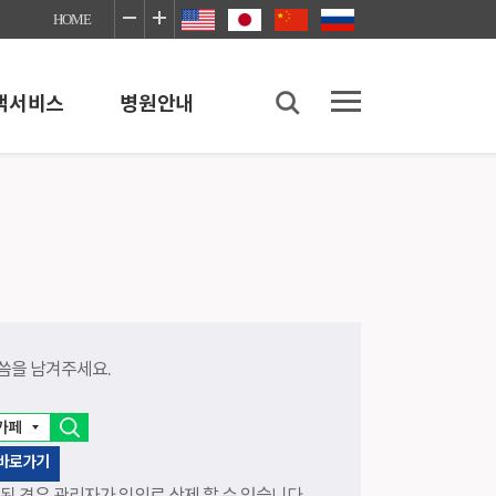
HOME
객서비스
병원안내
병원안내
병원소개
병원이용안내
좋은병원네트워크
장례식장
씀을 남겨주세요.
의료사회사업실
이야기
감염예방안내
진료협력센터
 바로가기