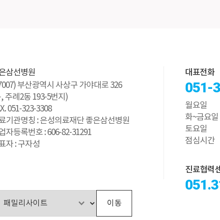
은삼선병원
대표전화
051-
47007) 부산광역시 사상구 가야대로 326
구, 주례2동 193-5번지)
월요일
X. 051-323-3308
화~금요일
료기관명칭 : 은성의료재단 좋은삼선병원
토요일
업자등록번호 : 606-82-31291
점심시간
표자 : 구자성
진료협력
051.3
이동