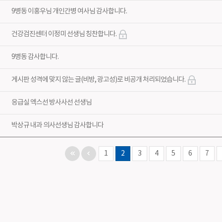
9병동 이홍우님 개인간병 여사님 감사합니다.
건강검진센터 이정미 선생님 칭찬합니다.
9병동 감사합니다.
게시판 성격에 맞지 않는 글(비방, 광고성)로 비공개 처리되었습니다.
응급실 엑스선 방사사선 선생님
박상규 내과 의사선생님 감사합니다
1
2
3
4
5
6
7