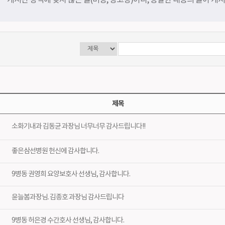
게시판 성격에 맞지 않는 글(비방, 광고성)이나, 동일한 내용의 글이 게
측정
스포츠운동치료센터
좋은삼선건강교
재활치료센터
소식지
응급의료센터
척추센터
위 · 대장 수술센터
제목
소화기내과 김동균 과장님 너무너무 감사드립니다!!
좋은삼선병원 헌신에 감사합니다.
9병동 권영희 요양보호사 선생님, 감사합니다.
윤늘봄과장님. 김종호 과장님 감사드립니다
9병동 허은경 수간호사 선생님, 감사합니다.