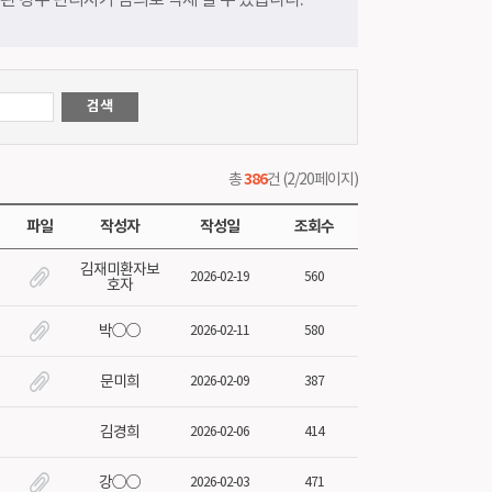
시된 경우 관리자가 임의로 삭제 할 수 있습니다.
실
386
총
건 (2/20페이지)
파일
작성자
작성일
조회수
김재미환자보
2026-02-19
560
호자
박○○
2026-02-11
580
문미희
2026-02-09
387
김경희
2026-02-06
414
강○○
2026-02-03
471