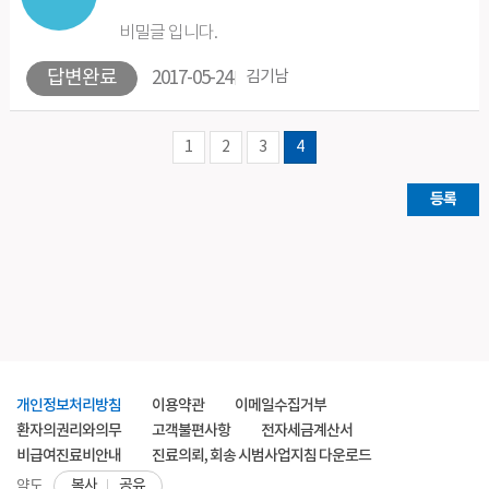
비밀글 입니다.
답변완료
2017-05-24
김기남
1
2
3
4
등록
개인정보처리방침
이용약관
이메일수집거부
환자의권리와의무
고객불편사항
전자세금계산서
비급여진료비안내
진료의뢰, 회송 시범사업지침 다운로드
복사
공유
약도