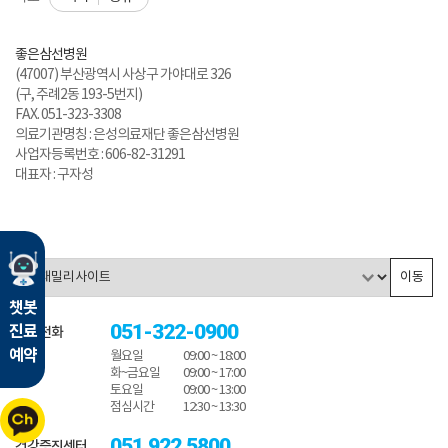
좋은삼선병원
(47007) 부산광역시 사상구 가야대로 326
(구, 주례2동 193-5번지)
FAX. 051-323-3308
의료기관명칭 : 은성의료재단 좋은삼선병원
사업자등록번호 : 606-82-31291
대표자 : 구자성
이동
챗봇
051-322-0900
진료
대표전화
예약
월요일
09:00 ~ 18:00
화~금요일
09:00 ~ 17:00
토요일
09:00 ~ 13:00
점심시간
12:30 ~ 13:30
051.922.5800
건강증진센터