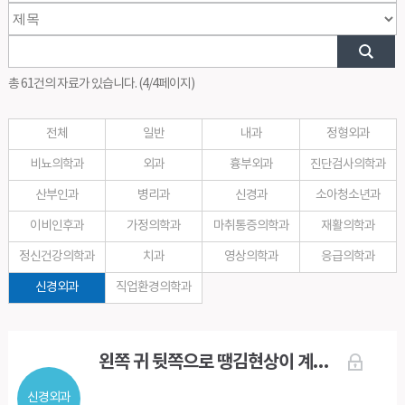
총 61건의 자료가 있습니다. (4/4페이지)
전체
일반
내과
정형외과
비뇨의학과
외과
흉부외과
진단검사의학과
산부인과
병리과
신경과
소아청소년과
이비인후과
가정의학과
마취통증의학과
재활의학과
정신건강의학과
치과
영상의학과
응급의학과
신경외과
직업환경의학과
왼쪽 귀 뒷쪽으로 땡김현상이 계속 나타납니다
신경외과