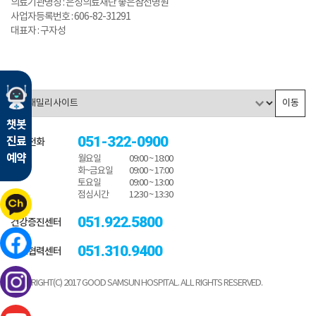
의료기관명칭 : 은성의료재단 좋은삼선병원
사업자등록번호 : 606-82-31291
대표자 : 구자성
이동
챗봇
051-322-0900
진료
대표전화
예약
월요일
09:00 ~ 18:00
화~금요일
09:00 ~ 17:00
토요일
09:00 ~ 13:00
점심시간
12:30 ~ 13:30
051.922.5800
건강증진센터
051.310.9400
진료협력센터
COPYRIGHT(C) 2017 GOOD SAMSUN HOSPITAL. ALL RIGHTS RESERVED.