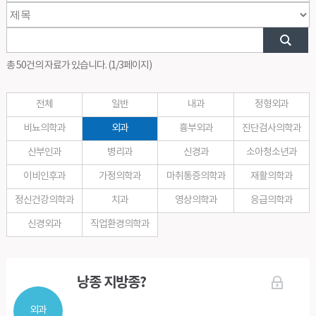
총 50건의 자료가 있습니다. (1/3페이지)
전체
일반
내과
정형외과
비뇨의학과
외과
흉부외과
진단검사의학과
산부인과
병리과
신경과
소아청소년과
이비인후과
가정의학과
마취통증의학과
재활의학과
정신건강의학과
치과
영상의학과
응급의학과
신경외과
직업환경의학과
낭종 지방종?
외과