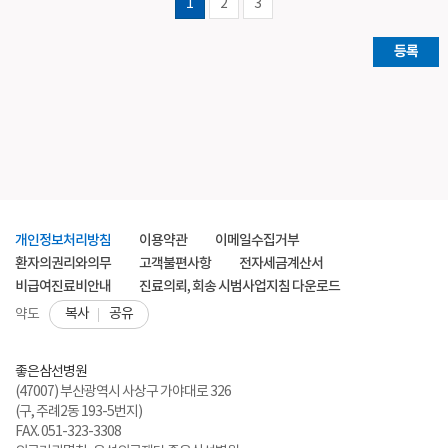
1
2
3
등록
개인정보처리방침
이용약관
이메일수집거부
환자의권리와의무
고객불편사항
전자세금계산서
비급여진료비안내
진료의뢰, 회송 시범사업지침 다운로드
복사
공유
약도
좋은삼선병원
(47007) 부산광역시 사상구 가야대로 326
(구, 주례2동 193-5번지)
FAX. 051-323-3308