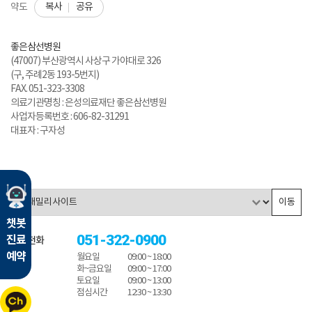
복사
공유
약도
좋은삼선병원
(47007) 부산광역시 사상구 가야대로 326
(구, 주례2동 193-5번지)
FAX. 051-323-3308
의료기관명칭 : 은성의료재단 좋은삼선병원
사업자등록번호 : 606-82-31291
대표자 : 구자성
이동
챗봇
051-322-0900
진료
대표전화
예약
월요일
09:00 ~ 18:00
화~금요일
09:00 ~ 17:00
토요일
09:00 ~ 13:00
점심시간
12:30 ~ 13:30