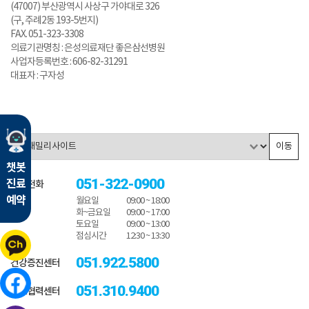
(47007) 부산광역시 사상구 가야대로 326
(구, 주례2동 193-5번지)
FAX. 051-323-3308
의료기관명칭 : 은성의료재단 좋은삼선병원
사업자등록번호 : 606-82-31291
대표자 : 구자성
이동
챗봇
051-322-0900
진료
대표전화
예약
월요일
09:00 ~ 18:00
화~금요일
09:00 ~ 17:00
토요일
09:00 ~ 13:00
점심시간
12:30 ~ 13:30
051.922.5800
건강증진센터
051.310.9400
진료협력센터