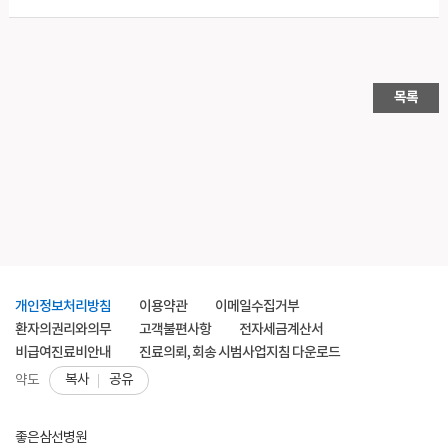
목록
개인정보처리방침
이용약관
이메일수집거부
환자의권리와의무
고객불편사항
전자세금계산서
비급여진료비안내
진료의뢰, 회송 시범사업지침 다운로드
복사
공유
약도
좋은삼선병원