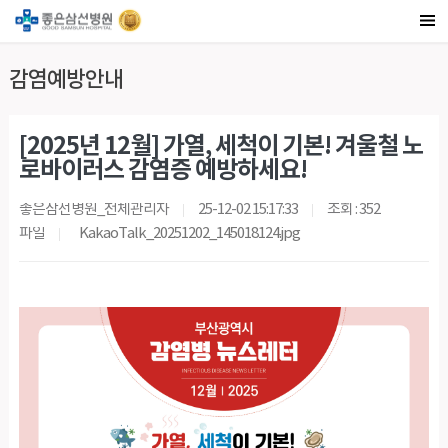
감염예방안내
[2025년 12월] 가열, 세척이 기본! 겨울철 노
로바이러스 감염증 예방하세요!
좋은삼선병원_전체관리자
25-12-02 15:17:33
조회 : 352
파일
KakaoTalk_20251202_145018124.jpg