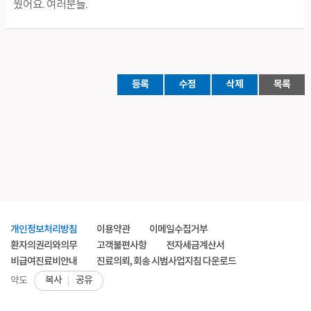
웠어요. 여러분들.
등록
수정
삭제
목록
개인정보처리방침
이용약관
이메일수집거부
환자의권리와의무
고객불편사항
전자세금계산서
비급여진료비안내
진료의뢰, 회송 시범사업지침 다운로드
복사
공유
약도