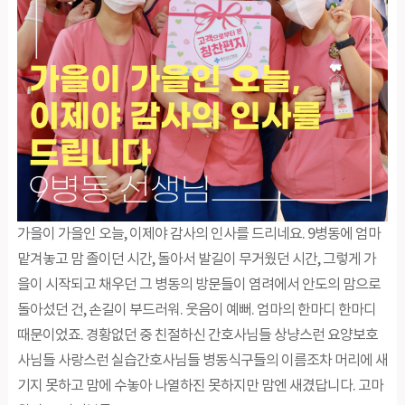
가을이 가을인 오늘, 이제야 감사의 인사를 드리네요. 9병동에 엄마
맡겨놓고 맘 졸이던 시간, 돌아서 발길이 무거웠던 시간, 그렇게 가
을이 시작되고 채우던 그 병동의 방문들이 염려에서 안도의 맘으로
돌아섰던 건, 손길이 부드러워. 웃음이 예뻐. 엄마의 한마디 한마디
때문이었죠. 경황없던 중 친절하신 간호사님들 상냥스런 요양보호
사님들 사랑스런 실습간호사님들 병동식구들의 이름조차 머리에 새
기지 못하고 맘에 수놓아 나열하진 못하지만 맘엔 새겼답니다. 고마