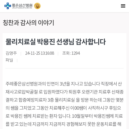
칭찬과 감사의 이야기
물리치료실 박용진 선생님 감사합니다
김영주
24-11-25 13:16:08
조회 : 1294
파일
주례좋은삼선병원과의 인연이 3년을 지나고 있습니다 직장에서 산
재사고로압박골절 로 입원하였다가 퇴원후 오랜기관 치료후 산재종
결하고 합증예방치료차 3층 물리치료실 을 방문 하는데 그동안 몇분
의 쌤을 그치었고 그동안 치료햬주신 이00쌤이 사직하시구 후임으
로 박용진 쌤께 치료받는 환자 입니다. 10월말부터 박용진쌤께 치료
를 받고 있는데 지금까지 지금까지 경험해보지 못한 운동치료를 해