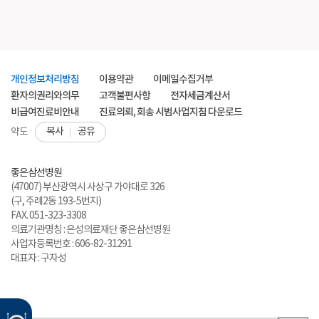
개인정보처리방침
이용약관
이메일수집거부
환자의권리와의무
고객불편사항
전자세금계산서
비급여진료비안내
진료의뢰, 회송 시범사업지침 다운로드
복사
공유
약도
좋은삼선병원
(47007) 부산광역시 사상구 가야대로 326
(구, 주례2동 193-5번지)
FAX. 051-323-3308
의료기관명칭 : 은성의료재단 좋은삼선병원
사업자등록번호 : 606-82-31291
대표자 : 구자성