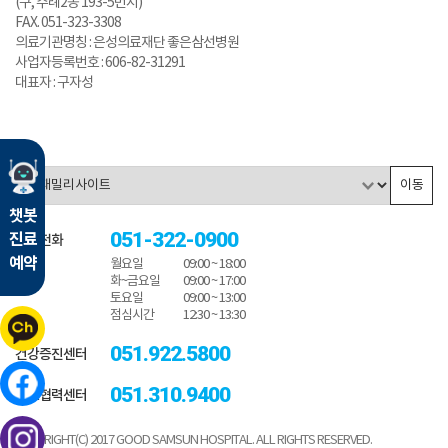
(구, 주례2동 193-5번지)
FAX. 051-323-3308
의료기관명칭 : 은성의료재단 좋은삼선병원
사업자등록번호 : 606-82-31291
대표자 : 구자성
이동
챗봇
051-322-0900
진료
대표전화
예약
월요일
09:00 ~ 18:00
화~금요일
09:00 ~ 17:00
토요일
09:00 ~ 13:00
점심시간
12:30 ~ 13:30
051.922.5800
건강증진센터
051.310.9400
진료협력센터
COPYRIGHT(C) 2017 GOOD SAMSUN HOSPITAL. ALL RIGHTS RESERVED.