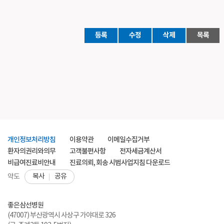
등록
수정
삭제
목록
개인정보처리방침
이용약관
이메일수집거부
환자의권리와의무
고객불편사항
전자세금계산서
비급여진료비안내
진료의뢰, 회송 시범사업지침 다운로드
복사
공유
약도
좋은삼선병원
(47007) 부산광역시 사상구 가야대로 326