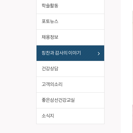
비급여진료비
작업환경
학술활동
포토뉴스
채용정보
칭찬과 감사의 이야기
건강상담
고객의소리
좋은삼선건강교실
소식지