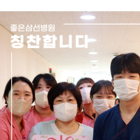
측정
스포츠운동치료센터
좋은삼선건강교
재활치료센터
소식지
응급의료센터
척추센터
위 · 대장 수술센터