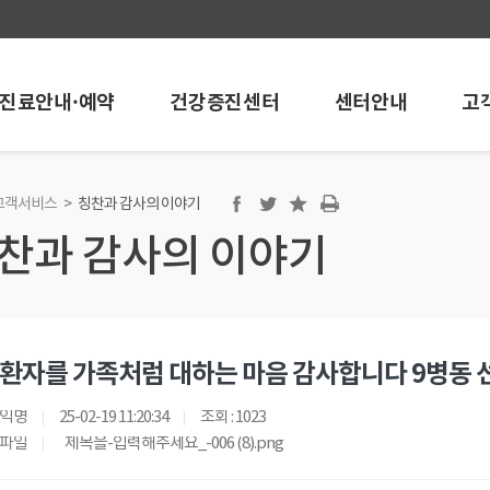
진료안내·예약
건강증진센터
센터안내
고
고객서비스
>
칭찬과 감사의 이야기
진센터
센터안내
고객서비스
찬과 감사의 이야기
센터
내시경센터
공지/행사안내
개
인공신장센터
언론보도
 온라인예약
뇌혈관센터
학술활동
검진
혈관시술센터
포토뉴스
환자를 가족처럼 대하는 마음 감사합니다 9병동 
검진
심혈관중재시술센터
채용정보
건강검진
로봇인공관절센터
칭찬과 감사의 
익명
25-02-19 11:20:34
조회 : 1023
검진
인공관절센터
건강상담
파일
제목을-입력해주세요_-006 (8).png
검진
어깨관절스포츠의학센터
고객의소리