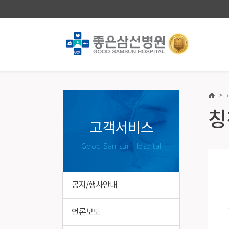
>
진료안내·예약
건강증
칭
진료과/의료진
건강증진
고객서비스
진료일정표
의료진소
Good Samsun Hospital
첫 방문 간편예약
건강검진
챗봇(재진) 진료예약
종합건강
건강검진 온라인예약
국가건강
공지/행사안내
진료/입퇴원안내
장애친화
병실이용안내
특수건강
언론보도
제증명/의무기록발급 · 대리처방 안내
기업건강