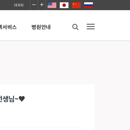
HOME
객서비스
병원안내
병원안내
병원소개
병원이용안내
좋은병원네트워크
장례식장
선생님~♥
의료사회사업실
이야기
감염예방안내
진료협력센터