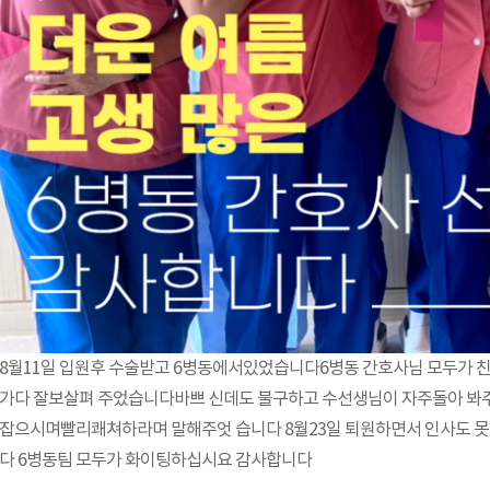
8월11일 입원후 수술받고 6병동에서있었습니다6병동 간호사님 모두가 친
가다 잘보살펴 주었습니다바쁘 신데도 불구하고 수선생님이 자주돌아 봐
잡으시며빨리쾌쳐하라며 말해주엇 습니다 8월23일 퇴원하면서 인사도 
다 6병동팀 모두가 화이팅하십시요 감사합니다