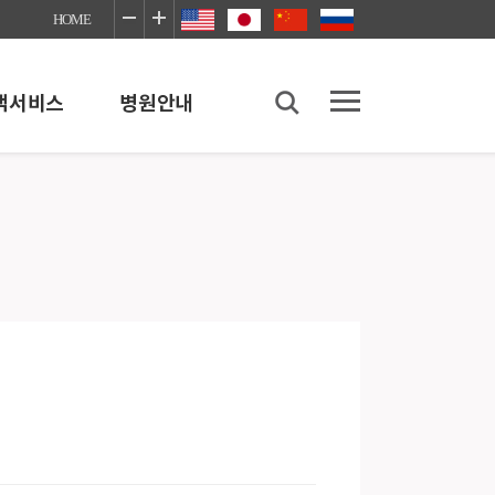
HOME
객서비스
병원안내
병원안내
병원소개
병원이용안내
좋은병원네트워크
장례식장
의료사회사업실
이야기
감염예방안내
진료협력센터