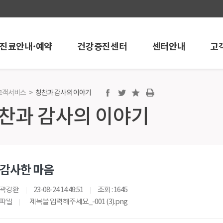
진료안내·예약
건강증진센터
센터안내
고
고객서비스
>
칭찬과 감사의 이야기
진센터
센터안내
고객서비스
찬과 감사의 이야기
센터
내시경센터
공지/행사안내
개
인공신장센터
언론보도
 온라인예약
뇌혈관센터
학술활동
검진
혈관시술센터
포토뉴스
감사한 마음
검진
심혈관중재시술센터
채용정보
건강검진
로봇인공관절센터
칭찬과 감사의 
곽강환
23-08-24 14:49:51
조회 : 1645
검진
인공관절센터
건강상담
파일
제목을 입력해주세요_-001 (3).png
검진
어깨관절스포츠의학센터
고객의소리