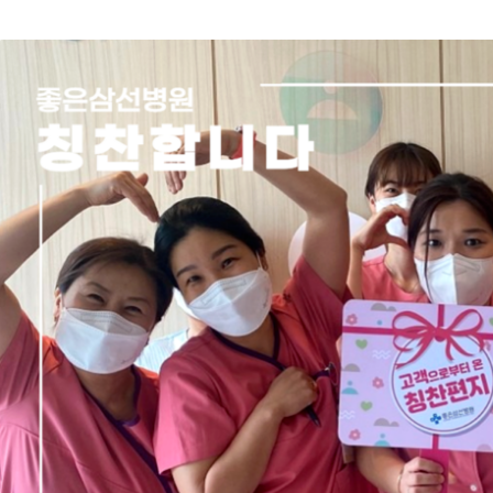
측정
스포츠운동치료센터
좋은삼선건강교
재활치료센터
소식지
응급의료센터
척추센터
위 · 대장 수술센터