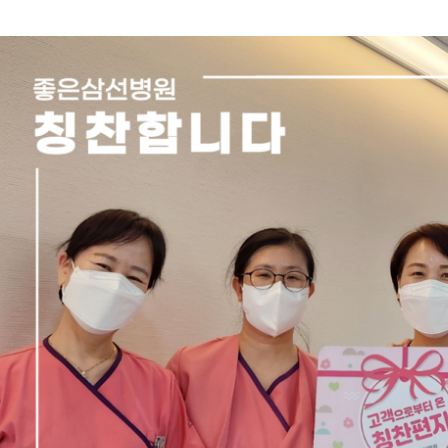
측정
스포츠운동치료센터
좋은삼선건강교
재활치료센터
소식지
응급의료센터
척추센터
위 · 대장 수술센터