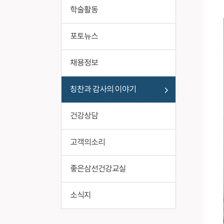
비급여진료비
작업환경
학술활동
포토뉴스
채용정보
칭찬과 감사의 이야기
건강상담
고객의소리
좋은삼선건강교실
소식지