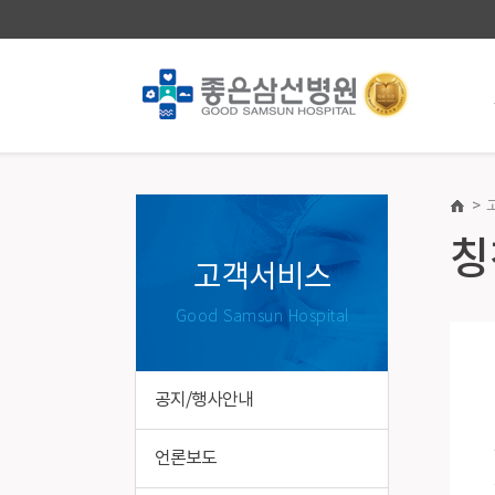
>
진료안내·예약
건강증
칭
진료과/의료진
건강증진
고객서비스
진료일정표
의료진소
Good Samsun Hospital
첫 방문 간편예약
건강검진
챗봇(재진) 진료예약
종합건강
건강검진 온라인예약
국가건강
공지/행사안내
진료/입퇴원안내
장애친화
병실이용안내
특수건강
언론보도
제증명/의무기록발급 · 대리처방 안내
기업건강