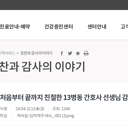
진료안내·예약
건강증진센터
센터안내
고
고객서비스
>
칭찬과 감사의 이야기
진센터
센터안내
고객서비스
찬과 감사의 이야기
센터
내시경센터
공지/행사안내
개
인공신장센터
언론보도
 온라인예약
뇌혈관센터
학술활동
검진
혈관시술센터
포토뉴스
처음부터 끝까지 친절한 13병동 간호사 선생님 
검진
심혈관중재시술센터
채용정보
건강검진
로봇인공관절센터
칭찬과 감사의 
익명
24-04-22 13:46:20
조회 : 1344
검진
인공관절센터
건강상담
파일
제목을-입력해주세요_-001 (2).png
검진
어깨관절스포츠의학센터
고객의소리