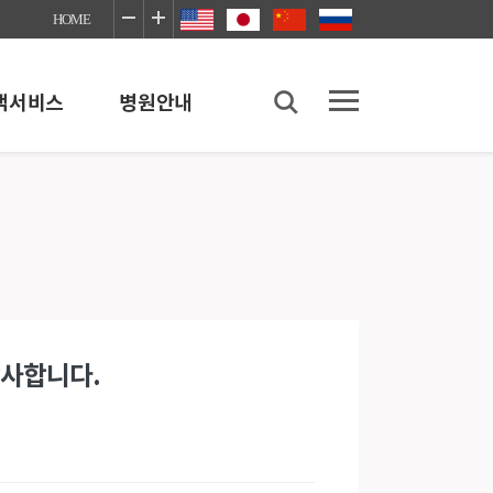
HOME
객서비스
병원안내
병원안내
병원소개
병원이용안내
좋은병원네트워크
장례식장
감사합니다.
의료사회사업실
이야기
감염예방안내
진료협력센터