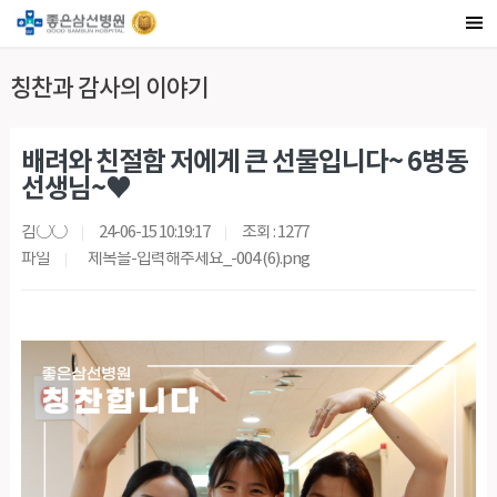
칭찬과 감사의 이야기
배려와 친절함 저에게 큰 선물입니다~ 6병동
선생님~♥
김○○
24-06-15 10:19:17
조회 : 1277
파일
제목을-입력해주세요_-004 (6).png