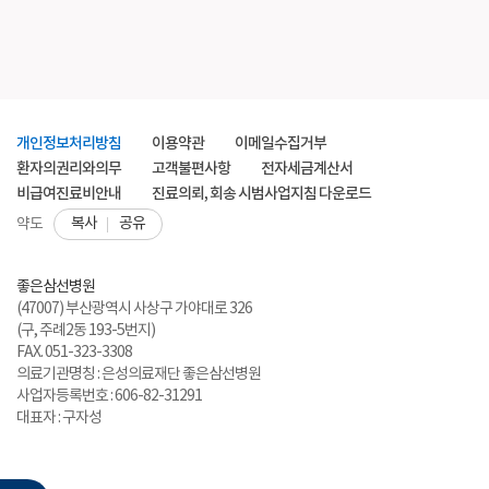
개인정보처리방침
이용약관
이메일수집거부
환자의권리와의무
고객불편사항
전자세금계산서
비급여진료비안내
진료의뢰, 회송 시범사업지침 다운로드
복사
공유
약도
좋은삼선병원
(47007) 부산광역시 사상구 가야대로 326
(구, 주례2동 193-5번지)
FAX. 051-323-3308
의료기관명칭 : 은성의료재단 좋은삼선병원
사업자등록번호 : 606-82-31291
대표자 : 구자성