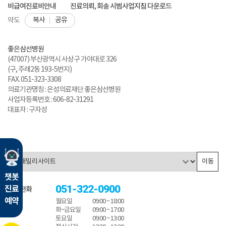
비급여진료비안내
진료의뢰, 회송 시범사업지침 다운로드
복사
공유
약도
좋은삼선병원
(47007) 부산광역시 사상구 가야대로 326
(구, 주례2동 193-5번지)
FAX. 051-323-3308
의료기관명칭 : 은성의료재단 좋은삼선병원
사업자등록번호 : 606-82-31291
대표자 : 구자성
이동
챗봇
051-322-0900
진료
대표전화
예약
월요일
09:00 ~ 18:00
화~금요일
09:00 ~ 17:00
토요일
09:00 ~ 13:00