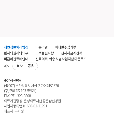
개인정보처리방침
이용약관
이메일수집거부
환자의권리와의무
고객불편사항
전자세금계산서
비급여진료비안내
진료의뢰, 회송 시범사업지침 다운로드
복사
공유
약도
좋은삼선병원
(47007) 부산광역시 사상구 가야대로 326
(구, 주례2동 193-5번지)
FAX. 051-323-3308
의료기관명칭 : 은성의료재단 좋은삼선병원
사업자등록번호 : 606-82-31291
대표자 : 구자성