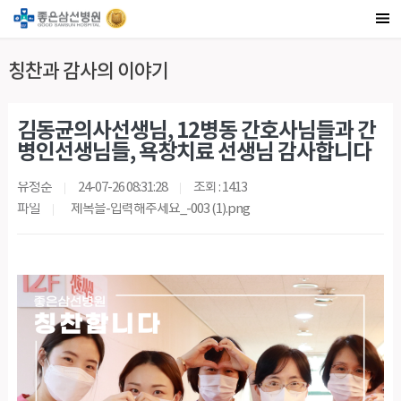
칭찬과 감사의 이야기
김동균의사선생님, 12병동 간호사님들과 간
병인선생님들, 욕창치료 선생님 감사합니다
유정순
24-07-26 08:31:28
조회 : 1413
파일
제목을-입력해주세요_-003 (1).png