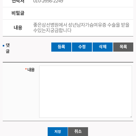
연락처
010-2698-2249
비밀글
좋은삼선병원에서 성년남자가슴여유증 수술을 받을
내용
수있는지궁금합니다
댓
등록
수정
삭제
목록
글
내용
취소