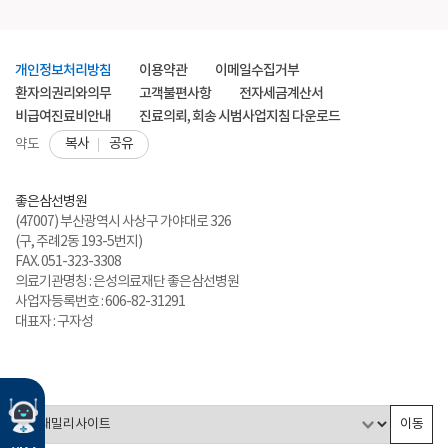
개인정보처리방침
이용약관
이메일수집거부
환자의권리와의무
고객불편사항
전자세금계산서
비급여진료비안내
진료의뢰, 회송 시범사업지침 다운로드
복사
공유
약도
좋은삼선병원
(47007) 부산광역시 사상구 가야대로 326
(구, 주례2동 193-5번지)
FAX. 051-323-3308
의료기관명칭 : 은성의료재단 좋은삼선병원
사업자등록번호 : 606-82-31291
대표자 : 구자성
이동