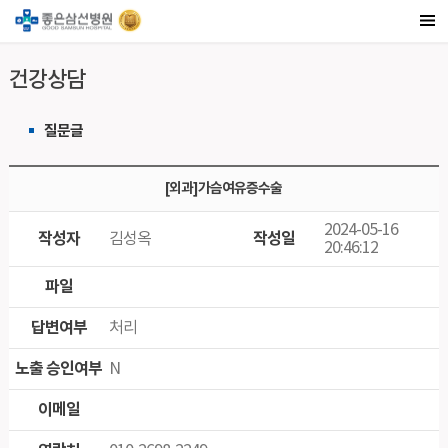
건강상담
질문글
[외과]가슴여유증수술
2024-05-16
작성자
작성일
김성옥
20:46:12
파일
답변여부
처리
노출 승인여부
N
이메일