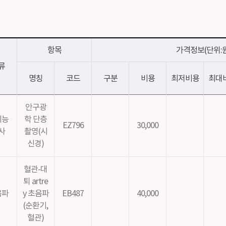
측정
스포츠운동치료센터
좋은삼선건강교
재활치료센터
소식지
응급의료센터
척추센터
항목
가격정보(단위:원
위 · 대장 수술센터
류
명칭
코드
구분
비용
최저비용
최대
안구광
기능
학 단층
EZ796
30,000
사
촬영(시
신경)
혈관-대
퇴 artre
음파
y 초음파
EB487
40,000
(순환기,
혈관)