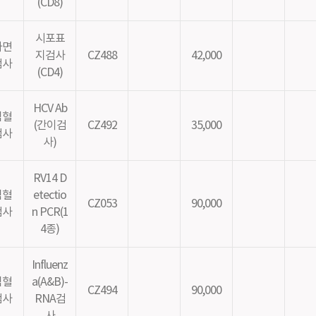
(CD8)
시포표
가면
지검사
CZ488
42,000
검사
(CD4)
HCV Ab
염혈
(간이검
CZ492
35,000
검사
사)
RV14 D
염혈
etectio
CZ053
90,000
검사
n PCR(1
4종)
Influenz
염혈
a(A&B)-
CZ494
90,000
검사
RNA검