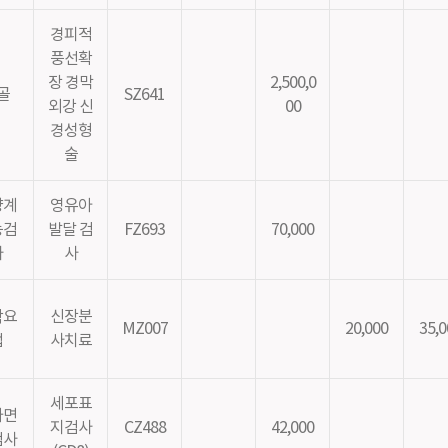
경피적
풍선확
장 경막
2,500,0
골
SZ641
외강 신
00
경성형
술
걍계
영유아
능검
발달 검
FZ693
70,000
사
사
학요
신장분
MZ007
20,000
35,0
법
사치료
세포표
가면
지검사
CZ488
42,000
검사