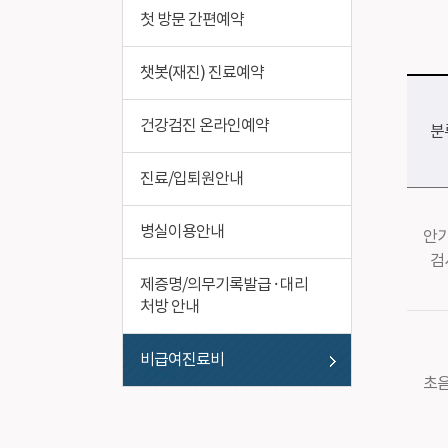
비급여진료비
작업환경
첫 방문 간편예약
챗봇(재진) 진료예약
건강검진 온라인예약
분
진료/입퇴원안내
병실이용안내
안
검
제증명/의무기록발급 · 대리
처방 안내
비급여진료비
초