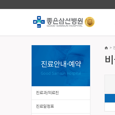
>
진료안내·예약
건강증
비
진료과/의료진
건강증진
진료안내·예약
진료일정표
의료진소
Good Samsun Hospital
첫 방문 간편예약
건강검진
챗봇(재진) 진료예약
종합건강
건강검진 온라인예약
국가건강
진료과/의료진
진료/입퇴원안내
장애친화
병실이용안내
특수건강
진료일정표
제증명/의무기록발급 · 대리처방 안내
기업건강