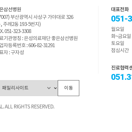
은삼선병원
대표전화
051-
47007) 부산광역시 사상구 가야대로 326
구, 주례2동 193-5번지)
월요일
X. 051-323-3308
화~금요일
료기관명칭 : 은성의료재단 좋은삼선병원
토요일
업자등록번호 : 606-82-31291
점심시간
표자 : 구자성
진료협력
051.3
이동
. ALL RIGHTS RESERVED.