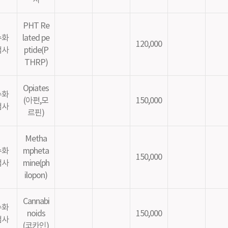
사
PHT Re
수화
lated pe
120,000
검사
ptide(P
THRP)
Opiates
수화
(아편,모
150,000
검사
르핀)
Metha
수화
mpheta
150,000
검사
mine(ph
ilopon)
Cannabi
수화
noids
150,000
검사
(코카인)