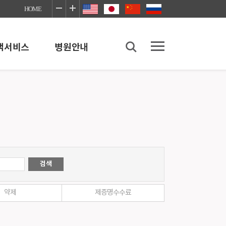
HOME
객서비스
병원안내
병원안내
병원소개
병원이용안내
좋은병원네트워크
장례식장
의료사회사업실
이야기
감염예방안내
약제
제증명수수료
진료협력센터