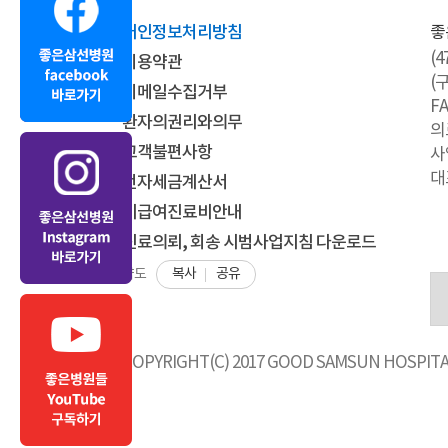
개인정보처리방침
좋
(
이용약관
(
이메일수집거부
FA
환자의권리와의무
의
고객불편사항
사
대
전자세금계산서
비급여진료비안내
진료의뢰, 회송 시범사업지침 다운로드
복사
공유
약도
COPYRIGHT(C) 2017 GOOD SAMSUN HOSPITAL