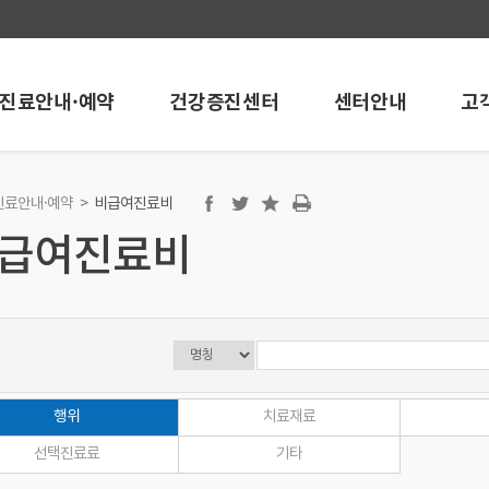
진료안내·예약
건강증진센터
센터안내
고
진료안내·예약
>
비급여진료비
진센터
센터안내
고객서비스
급여진료비
센터
내시경센터
공지/행사안내
개
인공신장센터
언론보도
 온라인예약
뇌혈관센터
학술활동
검진
혈관시술센터
포토뉴스
검진
심혈관중재시술센터
채용정보
건강검진
로봇인공관절센터
칭찬과 감사의 
행위
치료재료
검진
인공관절센터
건강상담
선택진료료
기타
검진
어깨관절스포츠의학센터
고객의소리