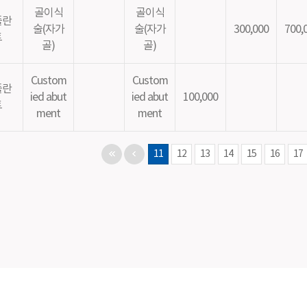
골이식
골이식
플란
술(자가
술(자가
300,000
700,
트
골)
골)
Custom
Custom
플란
ied abut
ied abut
100,000
트
ment
ment
11
12
13
14
15
16
17