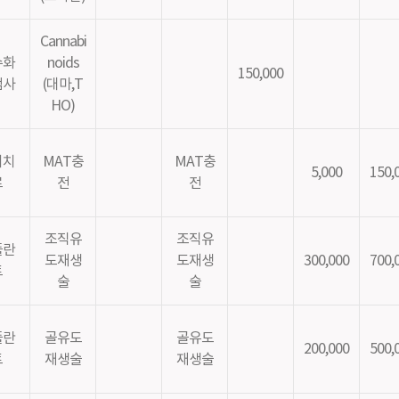
Cannabi
수화
noids
150,000
검사
(대마,T
HO)
치치
MAT충
MAT충
5,000
150,
료
전
전
조직유
조직유
플란
도재생
도재생
300,000
700,
트
술
술
플란
골유도
골유도
200,000
500,
트
재생술
재생술