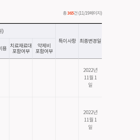
실
365
총
건 (11/19페이지)
)
특이사항
최종변경일
치료재료대
약제비
비용
포함여부
포함여부
2022년
11월 1
일
2022년
11월 1
일