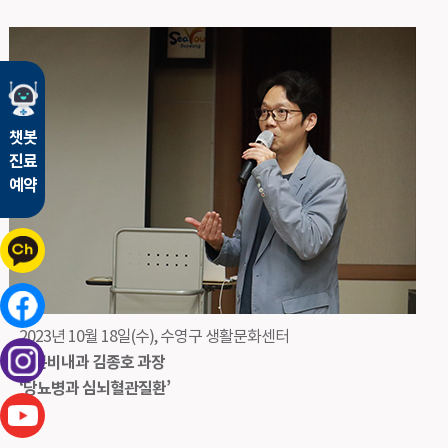
챗봇
진료
예약
2023년 10월 18일(수), 수영구 생활문화센터
내분비내과 김종호 과장
‘당뇨병과 심뇌혈관질환’