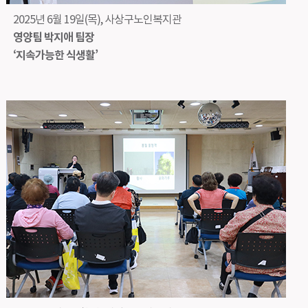
2025년 6월 19일(목), 사상구노인복지관
영양팀 박지애 팀장
‘지속가능한 식생활’