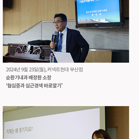
2024년 9월 23일(월), 커넥트현대 부산점
순환기내과 배장환 소장
‘협심증과 심근경색 바로알기’