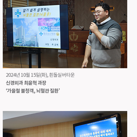
2024년 10월 15일(화), 흰돌실버타운
신경외과 최윤혁 과장
‘가을철 불청객, 뇌혈관 질환’