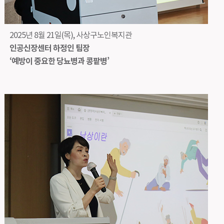
2025년 8월 21일(목), 사상구노인복지관
인공신장센터 하정인 팀장
‘예방이 중요한 당뇨병과 콩팥병’