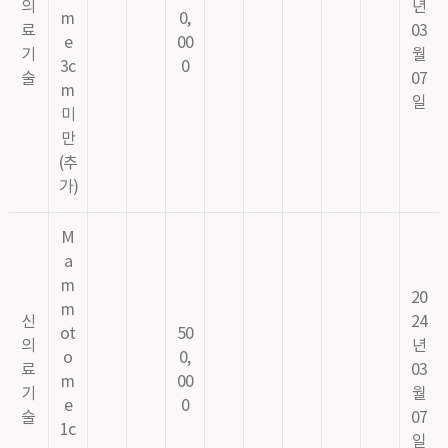
의
년
m
0,
료
03
e
00
기
월
3c
0
술
07
m
일
미
만
(추
가)
M
a
m
20
m
신
24
ot
50
의
년
o
0,
료
03
m
00
기
월
e
0
술
07
1c
일