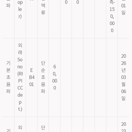
op
0
0
측-
파
맥
01
le
15
류
일
r)
0,
00
0
외
래
20
So
기
단
26
no
6
본
E
순
년
(RI
0,
초
B4
초
03
PI
00
음
01
음
월
CC
0
파
파
06
de
일
p
t.)
20
외
단
기
23