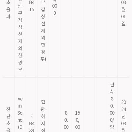
초
B4
부
03
선·
00
음
15
갑
월
부
0
파
상
01
갑
선
일
상
제
선
외
제
한
외
경
한
부)
경
부
편
측-
Ve
8
혈
20
in
0,
진
관-
24
So
8
15
00
단
E
하
년
no
0,
0,
0/
초
B4
지
03
(D
00
00
양
음
89
정
월