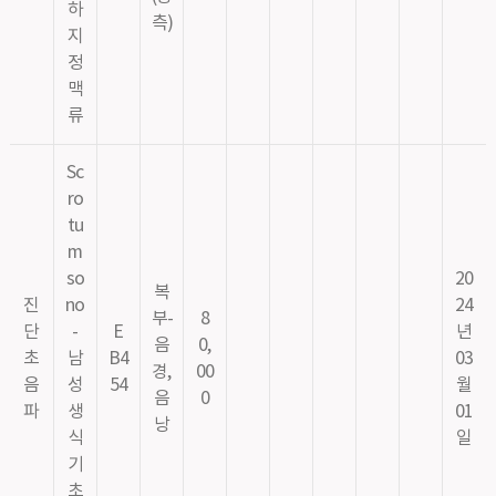
하
측)
지
정
맥
류
Sc
ro
tu
m
so
20
복
진
no
24
부-
8
단
-
E
년
음
0,
초
남
B4
03
경,
00
음
성
54
월
음
0
파
생
01
낭
식
일
기
초