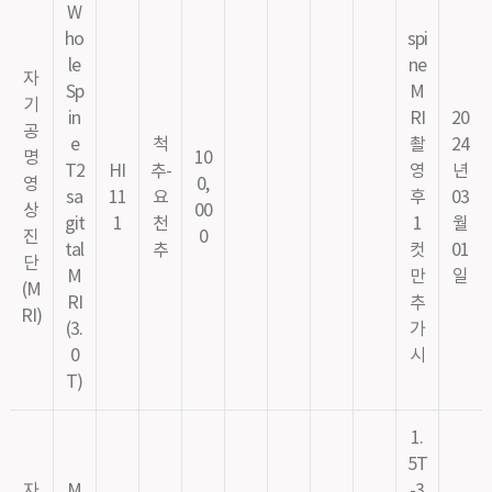
W
ho
spi
le
ne
자
Sp
M
기
in
RI
20
공
e
척
촬
24
명
10
T2
HI
추-
영
년
영
0,
sa
11
요
후
03
상
00
git
1
천
1
월
진
0
tal
추
컷
01
단
M
만
일
(M
RI
추
RI)
(3.
가
0
시
T)
1.
5T
자
M
-3