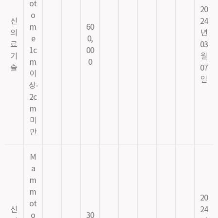
ot
20
o
신
24
m
60
의
년
e
0,
료
03
1c
00
기
월
m
0
술
07
이
일
상-
2c
m
미
만
M
a
m
m
20
ot
신
24
o
30