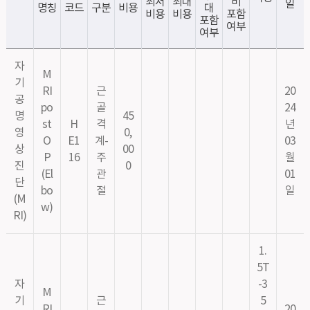
최저
최대
비
일
명칭
코드
구분
비용
대
비용
비용
포함
포함
여부
여부
자
M
기
RI
근
20
공
po
골
24
명
45
st
H
격
년
영
0,
O
E1
계-
03
상
00
P
16
주
월
진
0
(El
관
01
단
bo
절
일
(M
w)
RI)
1.
5T
자
-3
M
기
근
5
RI
20