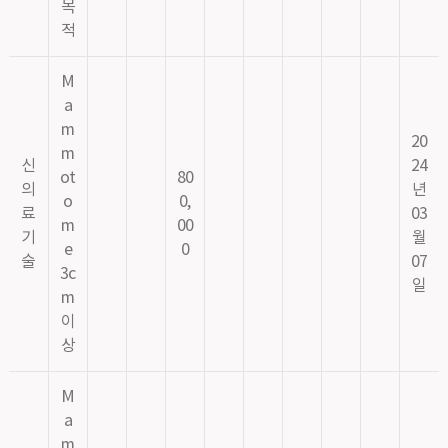
목
적
M
a
m
20
m
신
24
ot
80
의
년
o
0,
료
03
m
00
기
월
e
0
술
07
3c
일
m
이
상
M
a
m