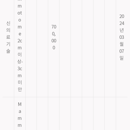
m
ot
20
o
신
24
m
70
의
년
e
0,
료
03
2c
00
기
월
m
0
술
07
이
일
상-
3c
m
미
만
M
a
m
m