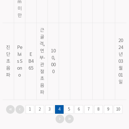
m
미
만
근
골
20
격,
진
Pe
24
연
10
단
lvi
E
년
부-
0,
초
s S
B4
03
관
00
음
on
65
월
절
0
파
o
01
초
일
음
파
1
2
3
4
5
6
7
8
9
10