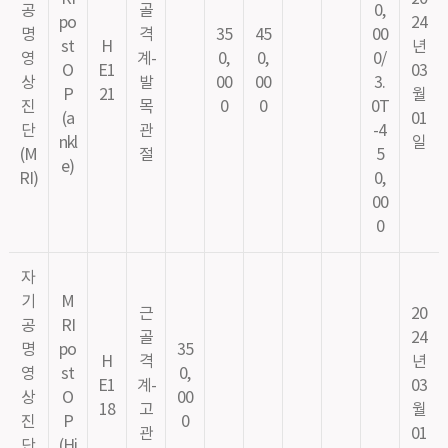
공
골
0,
po
24
명
격
35
45
00
st
H
년
영
계-
0,
0,
0/
O
E1
03
상
발
00
00
3.
P
21
월
진
목
0
0
0T
(a
01
단
관
-4
nkl
일
(M
절
5
e)
RI)
0,
00
0
자
기
M
근
20
공
RI
골
24
명
po
35
H
격
년
영
st
0,
E1
계-
03
상
O
00
18
고
월
진
P
0
관
01
단
(Hi