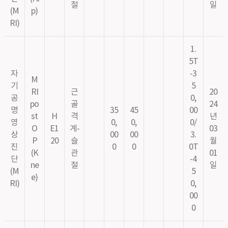
절
일
(M
p)
RI)
1.
5T
자
-3
M
기
5
RI
근
20
공
0,
po
골
24
명
35
45
00
st
H
격
년
영
0,
0,
0/
O
E1
계-
03
상
00
00
3.
P
20
슬
월
진
0
0
0T
(K
관
01
단
-4
ne
절
일
(M
5
e)
RI)
0,
00
0