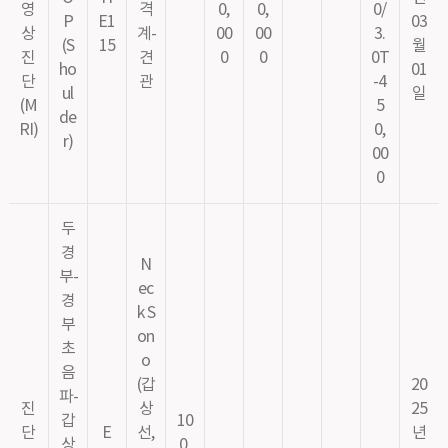
영
격
0,
0,
0/
P
E1
03
상
계-
00
00
3.
(S
15
월
진
견
0
0
0T
ho
01
단
관
-4
ul
일
(M
5
de
RI)
0,
r)
00
0
두
경
N
부-
ec
경
k S
부
on
초
o
음
(갑
20
파-
진
상
25
갑
10
단
E
선,
년
상
0,