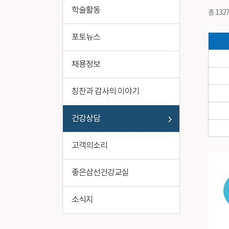
비급여진료비
작업환경
학술활동
총 132
포토뉴스
채용정보
칭찬과 감사의 이야기
건강상담
고객의소리
좋은삼선건강교실
소식지