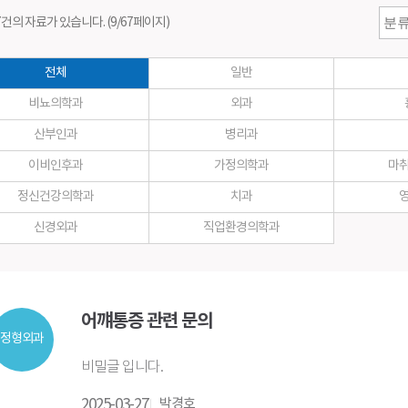
측정
스포츠운동치료센터
좋은삼선건강교
7건의 자료가 있습니다. (9/67페이지)
재활치료센터
소식지
응급의료센터
전체
일반
척추센터
비뇨의학과
외과
위 · 대장 수술센터
산부인과
병리과
이비인후과
가정의학과
마
정신건강의학과
치과
신경외과
직업환경의학과
어꺠통증 관련 문의
정형외과
비밀글 입니다.
2025-03-27
박경호