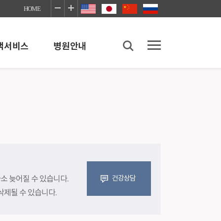
HOME
객서비스
병원안내
병원안내
병원소개
병원이용안내
좋은병원네트워크
장례식장
의료사회사업실
다소 늦어질 수 있습니다.
건강상담
이야기
감염예방안내
삭제될 수 있습니다.
진료협력센터