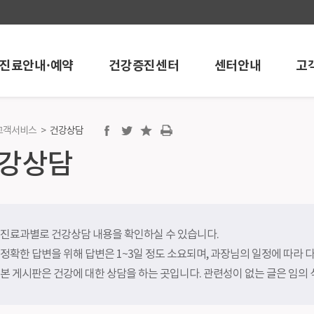
진료안내·예약
건강증진센터
센터안내
고
고객서비스
>
건강상담
진센터
센터안내
고객서비스
강상담
센터
내시경센터
공지/행사안내
개
인공신장센터
언론보도
 온라인예약
뇌혈관센터
학술활동
검진
혈관시술센터
포토뉴스
진료과별로 건강상담 내용을 확인하실 수 있습니다.
검진
심혈관중재시술센터
채용정보
정확한 답변을 위해 답변은 1~3일 정도 소요되며, 과장님의 일정에 따라 
건강검진
로봇인공관절센터
칭찬과 감사의 
본 게시판은 건강에 대한 상담을 하는 곳입니다. 관련성이 없는 글은 임의 
검진
인공관절센터
건강상담
검진
어깨관절스포츠의학센터
고객의소리