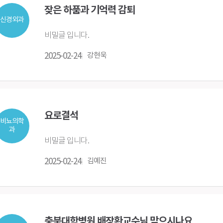
잦은 하품과 기억력 감퇴
신경외과
비밀글 입니다.
2025-02-24
강현욱
요로결석
비뇨의학
과
비밀글 입니다.
2025-02-24
김예진
충북대학병원 배장환교수님 맞으시나요