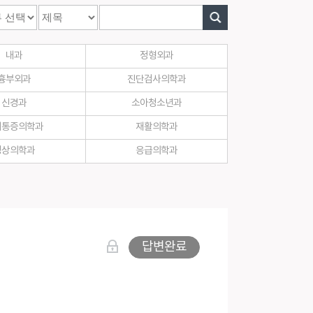
실
내과
정형외과
흉부외과
진단검사의학과
신경과
소아청소년과
취통증의학과
재활의학과
영상의학과
응급의학과
답변완료