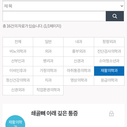
총 16건의 자료가 있습니다. (1/1페이지)
전체
일반
내과
정형외과
비뇨의학과
외과
흉부외과
진단검사의학과
산부인과
병리과
신경과
소아청소년과
이비인후과
가정의학과
마취통증의학과
재활의학과
정신건강의학과
치과
영상의학과
응급의학과
신경외과
직업환경의학과
쇄골뼈 아래 깊은 통증
재활의학