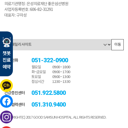
의료기관명칭 : 은성의료재단 좋은삼선병원
사업자등록번호 : 606-82-31291
대표자 : 구자성
이동
챗봇
051-322-0900
진료
대표전화
예약
월요일
09:00 ~ 18:00
화~금요일
09:00 ~ 17:00
토요일
09:00 ~ 13:00
점심시간
12:30 ~ 13:30
051.922.5800
건강증진센터
051.310.9400
진료협력센터
COPYRIGHT(C) 2017 GOOD SAMSUN HOSPITAL. ALL RIGHTS RESERVED.