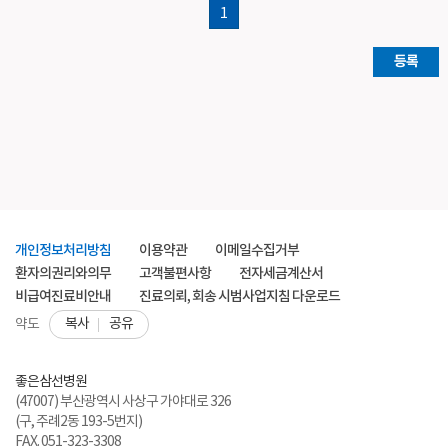
1
등록
개인정보처리방침
이용약관
이메일수집거부
환자의권리와의무
고객불편사항
전자세금계산서
비급여진료비안내
진료의뢰, 회송 시범사업지침 다운로드
복사
공유
약도
좋은삼선병원
(47007) 부산광역시 사상구 가야대로 326
(구, 주례2동 193-5번지)
FAX. 051-323-3308