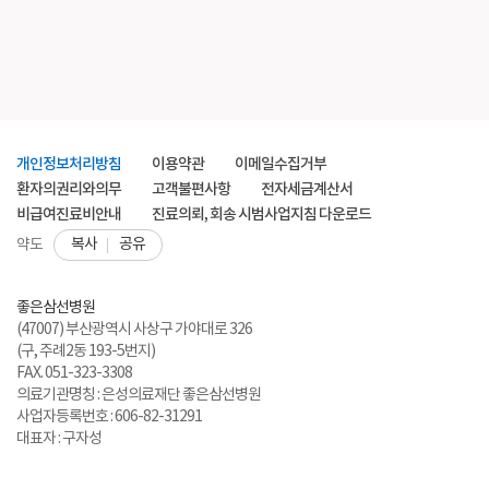
개인정보처리방침
이용약관
이메일수집거부
환자의권리와의무
고객불편사항
전자세금계산서
비급여진료비안내
진료의뢰, 회송 시범사업지침 다운로드
복사
공유
약도
좋은삼선병원
(47007) 부산광역시 사상구 가야대로 326
(구, 주례2동 193-5번지)
FAX. 051-323-3308
의료기관명칭 : 은성의료재단 좋은삼선병원
사업자등록번호 : 606-82-31291
대표자 : 구자성