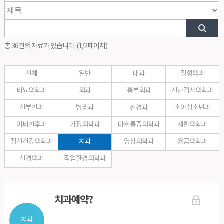
총 36건의 자료가 있습니다. (1/2페이지)
전체
일반
내과
정형외과
비뇨의학과
외과
흉부외과
진단검사의학과
산부인과
병리과
신경과
소아청소년과
이비인후과
가정의학과
마취통증의학과
재활의학과
정신건강의학과
치과
영상의학과
응급의학과
신경외과
직업환경의학과
치과예약?
치과