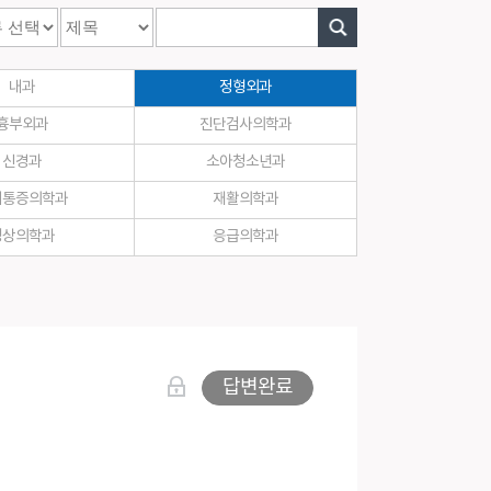
실
내과
정형외과
흉부외과
진단검사의학과
신경과
소아청소년과
취통증의학과
재활의학과
영상의학과
응급의학과
답변완료