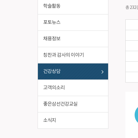
비급여진료비
작업환경
학술활동
총 232
포토뉴스
채용정보
칭찬과 감사의 이야기
건강상담
고객의소리
좋은삼선건강교실
소식지