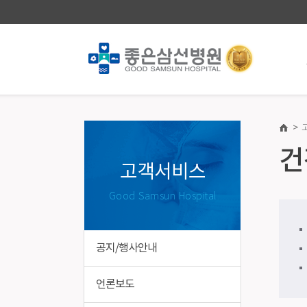
>
진료안내·예약
건강증
건
진료과/의료진
건강증진
고객서비스
진료일정표
의료진소
Good Samsun Hospital
첫 방문 간편예약
건강검진
챗봇(재진) 진료예약
종합건강
건강검진 온라인예약
국가건강
공지/행사안내
진료/입퇴원안내
장애친화
병실이용안내
특수건강
언론보도
제증명/의무기록발급 · 대리처방 안내
기업건강