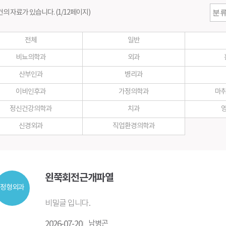
측정
스포츠운동치료센터
좋은삼선건강교
건의 자료가 있습니다. (1/12페이지)
재활치료센터
소식지
응급의료센터
전체
일반
척추센터
비뇨의학과
외과
위 · 대장 수술센터
산부인과
병리과
이비인후과
가정의학과
마
정신건강의학과
치과
신경외과
직업환경의학과
왼쭉회전근개파열
정형외과
비밀글 입니다.
2026-07-20
남병곤