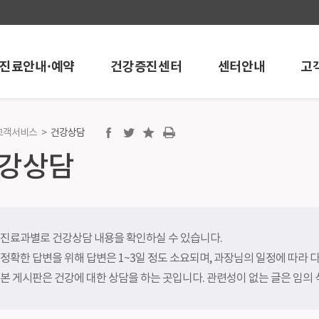
진료안내·예약
건강증진센터
센터안내
고
고객서비스
>
건강상담
진센터
센터안내
고객서비스
강상담
센터
내시경센터
공지/행사안내
개
인공신장센터
언론보도
 온라인예약
뇌혈관센터
학술활동
검진
혈관시술센터
포토뉴스
진료과별로 건강상담 내용을 확인하실 수 있습니다.
검진
심혈관중재시술센터
채용정보
정확한 답변을 위해 답변은 1~3일 정도 소요되며, 과장님의 일정에 따라 
건강검진
로봇인공관절센터
칭찬과 감사의 
본 게시판은 건강에 대한 상담을 하는 곳입니다. 관련성이 없는 글은 임의 
검진
인공관절센터
건강상담
검진
어깨관절스포츠의학센터
고객의소리