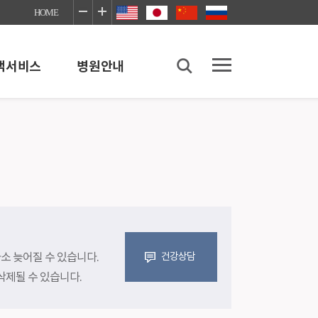
HOME
객서비스
병원안내
병원안내
병원소개
병원이용안내
좋은병원네트워크
장례식장
의료사회사업실
다소 늦어질 수 있습니다.
건강상담
이야기
감염예방안내
삭제될 수 있습니다.
진료협력센터