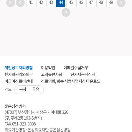
41
42
43
44
45
46
47
48
49
개인정보처리방침
이용약관
이메일수집거부
환자의권리와의무
고객불편사항
전자세금계산서
비급여진료비안내
진료의뢰, 회송 시범사업지침 다운로드
복사
공유
약도
좋은삼선병원
(47007) 부산광역시 사상구 가야대로 326
(구, 주례2동 193-5번지)
FAX. 051-323-3308
의료기관명칭 : 은성의료재단 좋은삼선병원