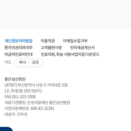
개인정보처리방침
이용약관
이메일수집거부
환자의권리와의무
고객불편사항
전자세금계산서
비급여진료비안내
진료의뢰, 회송 시범사업지침 다운로드
복사
공유
약도
좋은삼선병원
(47007) 부산광역시 사상구 가야대로 326
(구, 주례2동 193-5번지)
FAX. 051-323-3308
의료기관명칭 : 은성의료재단 좋은삼선병원
사업자등록번호 : 606-82-31291
대표자 : 구자성