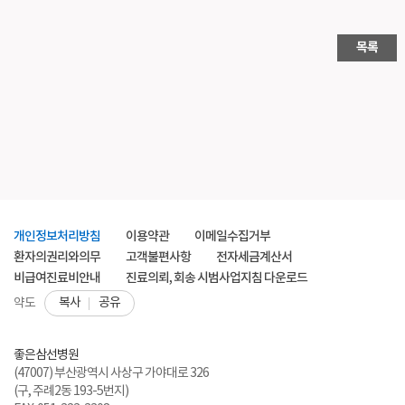
목록
개인정보처리방침
이용약관
이메일수집거부
환자의권리와의무
고객불편사항
전자세금계산서
비급여진료비안내
진료의뢰, 회송 시범사업지침 다운로드
복사
공유
약도
좋은삼선병원
(47007) 부산광역시 사상구 가야대로 326
(구, 주례2동 193-5번지)