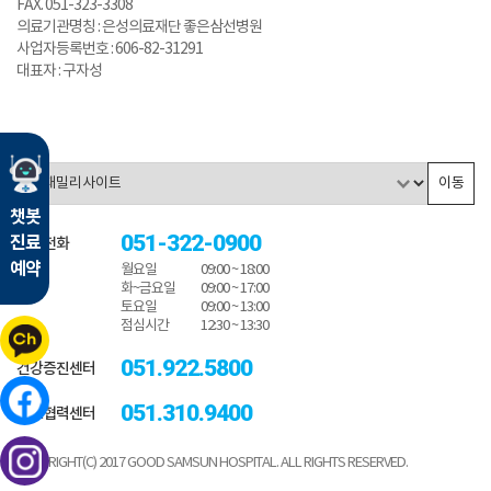
FAX. 051-323-3308
의료기관명칭 : 은성의료재단 좋은삼선병원
사업자등록번호 : 606-82-31291
대표자 : 구자성
이동
챗봇
051-322-0900
진료
대표전화
예약
월요일
09:00 ~ 18:00
화~금요일
09:00 ~ 17:00
토요일
09:00 ~ 13:00
점심시간
12:30 ~ 13:30
051.922.5800
건강증진센터
051.310.9400
진료협력센터
COPYRIGHT(C) 2017 GOOD SAMSUN HOSPITAL. ALL RIGHTS RESERVED.