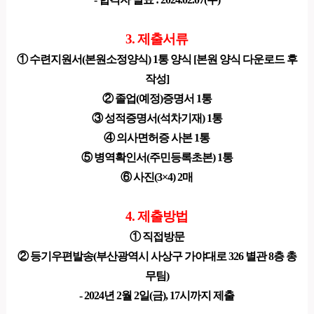
3. 제출서류
① 수련지원서(본원소정양식) 1통 양식 [본원 양식 다운로드 후
작성]
② 졸업(예정)증명서 1통
③ 성적증명서(석차기재) 1통
④ 의사면허증 사본 1통
⑤ 병역확인서(주민등록초본) 1통
⑥ 사진(3×4) 2매
4. 제출방법
① 직접방문
② 등기우편발송(부산광역시 사상구 가야대로 326 별관 8층 총
무팀)
- 2024년 2월 2일(금), 17시까지 제출