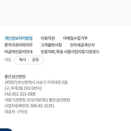
개인정보처리방침
이용약관
이메일수집거부
환자의권리와의무
고객불편사항
전자세금계산서
비급여진료비안내
진료의뢰, 회송 시범사업지침 다운로드
복사
공유
약도
좋은삼선병원
(47007) 부산광역시 사상구 가야대로 326
(구, 주례2동 193-5번지)
FAX. 051-323-3308
의료기관명칭 : 은성의료재단 좋은삼선병원
사업자등록번호 : 606-82-31291
대표자 : 구자성